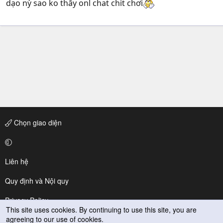
dạo nỳ sao ko thấy onl chat chit chơi
Chọn giao diện
Liên hệ
Quy định và Nội quy
Privacy Policy
This site uses cookies. By continuing to use this site, you are
agreeing to our use of cookies.
Trợ giúp