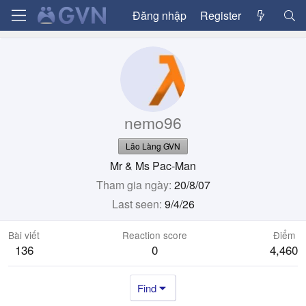
Đăng nhập
Register
nemo96
Lão Làng GVN
Mr & Ms Pac-Man
Tham gia ngày
20/8/07
Last seen
9/4/26
Bài viết
Reaction score
Điểm
136
0
4,460
Find