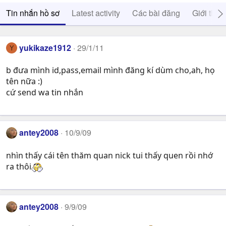
Tin nhắn hồ sơ
Latest activity
Các bài đăng
Giới thiệ
yukikaze1912
29/1/11
Y
b đưa mình id,pass,email mình đăng kí dùm cho,ah, họ
tên nữa :)
cứ send wa tin nhắn
antey2008
10/9/09
nhìn thấy cái tên thăm quan nick tui thấy quen rồi nhớ
ra thôi
antey2008
9/9/09