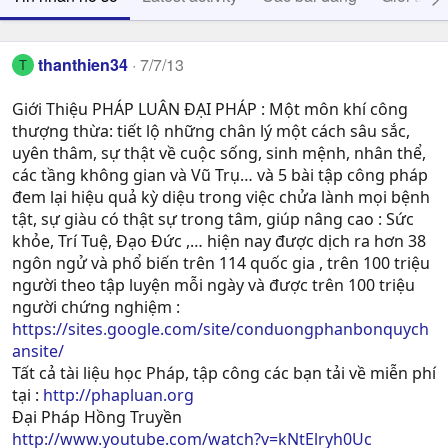
thanthien34
7/7/13
T
Giới Thiệu PHÁP LUÂN ĐẠI PHÁP : Một môn khí công
thượng thừa: tiết lộ những chân lý một cách sâu sắc,
uyên thâm, sự thật về cuộc sống, sinh mệnh, nhân thể,
các tầng không gian và Vũ Trụ… và 5 bài tập công pháp
đem lại hiệu quả kỳ diệu trong việc chửa lành mọi bệnh
tật, sự giàu có thật sự trong tâm, giúp nâng cao : Sức
khỏe, Trí Tuệ, Ðạo Ðức ,… hiện nay được dịch ra hơn 38
ngôn ngử và phổ biến trên 114 quốc gia , trên 100 triệu
người theo tập luyện mỗi ngày và được trên 100 triệu
người chứng nghiệm :
https://sites.google.com/site/conduongphanbonquych
ansite/
Tất cả tài liệu học Pháp, tập công các bạn tải về miễn phí
tại :
http://phapluan.org
Đại Pháp Hồng Truyền
http://www.youtube.com/watch?v=kNtElryh0Uc