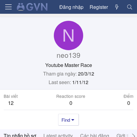
Đăng nhập
Register
N
neo139
Youtube Master Race
Tham gia ngày
20/3/12
Last seen
1/11/12
Bài viết
Reaction score
Điểm
12
0
0
Find
Tin nhắn hồ sơ
Latest activity
Các bài đăng
Giới thiệ