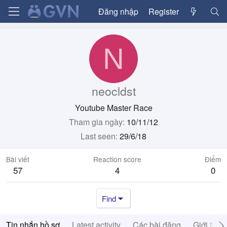
Đăng nhập
Register
N
neocldst
Youtube Master Race
Tham gia ngày
10/11/12
Last seen
29/6/18
Bài viết
Reaction score
Điểm
57
4
0
Find
Tin nhắn hồ sơ
Latest activity
Các bài đăng
Giới thiệ