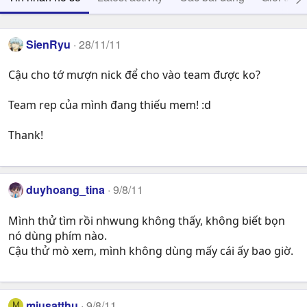
SienRyu
28/11/11
Cậu cho tớ mượn nick để cho vào team được ko?
Team rep của mình đang thiếu mem! :d
Thank!
duyhoang_tina
9/8/11
Mình thử tìm rồi nhwung không thấy, không biết bọn
nó dùng phím nào.
Cậu thử mò xem, mình không dùng mấy cái ấy bao giờ.
miusatthu
9/8/11
M