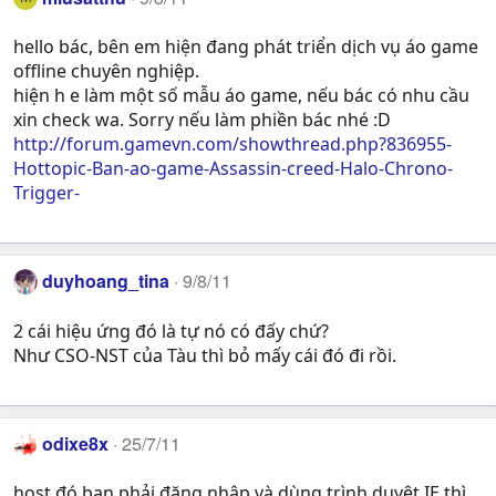
hello bác, bên em hiện đang phát triển dịch vụ áo game
offline chuyên nghiệp.
hiện h e làm một số mẫu áo game, nếu bác có nhu cầu
xin check wa. Sorry nếu làm phiền bác nhé :D
http://forum.gamevn.com/showthread.php?836955-
Hottopic-Ban-ao-game-Assassin-creed-Halo-Chrono-
Trigger-
duyhoang_tina
9/8/11
2 cái hiệu ứng đó là tự nó có đấy chứ?
Như CSO-NST của Tàu thì bỏ mấy cái đó đi rồi.
odixe8x
25/7/11
host đó bạn phải đăng nhập và dùng trình duyệt IE thì