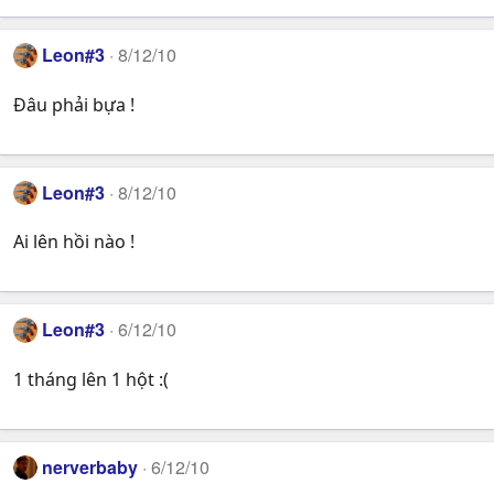
Leon#3
8/12/10
Đâu phải bựa !
Leon#3
8/12/10
Ai lên hồi nào !
Leon#3
6/12/10
1 tháng lên 1 hột :(
nerverbaby
6/12/10