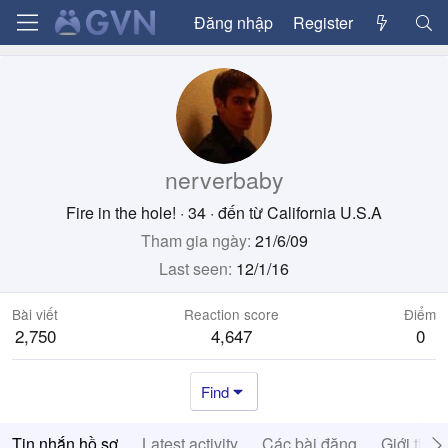
Đăng nhập
Register
nerverbaby
Fire in the hole!
·
34
·
đến từ
California U.S.A
Tham gia ngày
21/6/09
Last seen
12/1/16
Bài viết
Reaction score
Điểm
2,750
4,647
0
Find
Tin nhắn hồ sơ
Latest activity
Các bài đăng
Giới thiệ