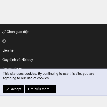
Chọn giao diện
Liên hệ
Quy định và Nội quy
Privacy Policy
This site uses cookies. By continuing to use this site, you are
agreeing to our use of cookies.
Trợ giúp
R
Accept
Tìm hiểu thêm.…
S
S