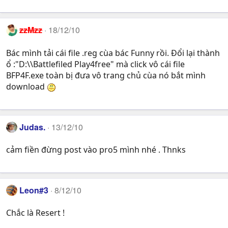
zzMzz
18/12/10
Bác mình tải cái file .reg cùa bác Funny rồi. Đổi lại thành
ổ :"D:\\Battlefiled Play4free" mà click vô cái file
BFP4F.exe toàn bị đưa vô trang chủ cùa nó bắt mình
download
Judas.
13/12/10
cảm fiền đừng post vào pro5 mình nhé . Thnks
Leon#3
8/12/10
Chắc là Resert !