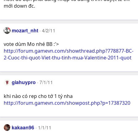
mới down đc.
mozart_nht
4/2/11
vote dùm Mo nhé BB :'>
http://forum.gamevn.com/showthread.php?778877-BC-
2-Cuoc-thi-quot-Viet-thu-tinh-mua-Valentine-2011-quot
giahuypro
7/1/11
khi nào có rep cho tớ 1 tý nha
http://forum.gamevn.com/showpost.php?p=17387320
kakaan96
1/1/11