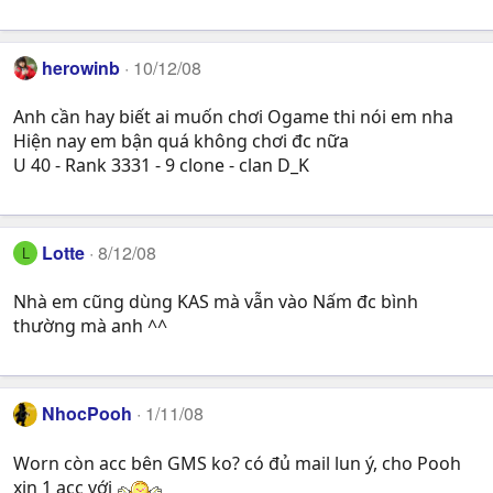
herowinb
10/12/08
Anh cần hay biết ai muốn chơi Ogame thi nói em nha
Hiện nay em bận quá không chơi đc nữa
U 40 - Rank 3331 - 9 clone - clan D_K
Lotte
8/12/08
L
Nhà em cũng dùng KAS mà vẫn vào Nấm đc bình
thường mà anh ^^
NhocPooh
1/11/08
Worn còn acc bên GMS ko? có đủ mail lun ý, cho Pooh
xin 1 acc với