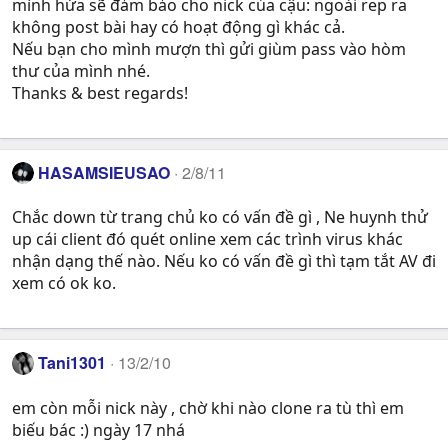
mình hứa sẽ đảm bảo cho nick của cậu: ngoài rep ra
không post bài hay có hoạt động gì khác cả.
Nếu bạn cho mình mượn thì gửi giùm pass vào hòm
thư của mình nhé.
Thanks & best regards!
HASAMSIEUSAO
2/8/11
Chắc down từ trang chủ ko có vấn đề gì , Ne huynh thử
up cái client đó quét online xem các trình virus khác
nhận dạng thế nào. Nếu ko có vấn đề gì thì tạm tắt AV đi
xem có ok ko.
Tani1301
13/2/10
em còn mỗi nick này , chờ khi nào clone ra tù thì em
biếu bác :) ngày 17 nhá