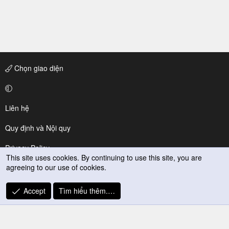
Chọn giao diện
Liên hệ
Quy định và Nội quy
Privacy Policy
This site uses cookies. By continuing to use this site, you are
agreeing to our use of cookies.
Trợ giúp
R
Accept
Tìm hiểu thêm.…
S
S