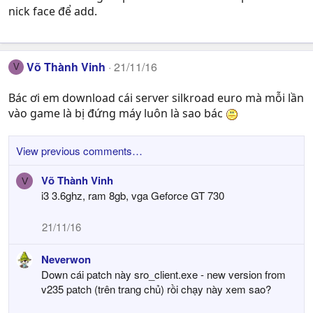
nick face để add.
Võ Thành Vinh
21/11/16
V
Bác ơi em download cái server silkroad euro mà mỗi lần
vào game là bị đứng máy luôn là sao bác
View previous comments…
Võ Thành Vinh
V
i3 3.6ghz, ram 8gb, vga Geforce GT 730
21/11/16
Neverwon
Down cái patch này sro_client.exe - new version from
v235 patch (trên trang chủ) rồi chạy này xem sao?