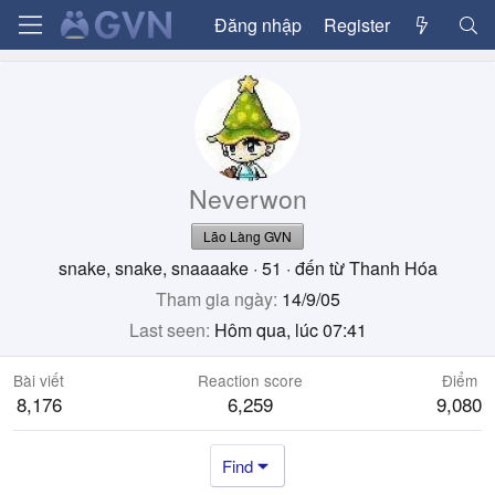
Đăng nhập
Register
Neverwon
Lão Làng GVN
snake, snake, snaaaake
·
51
·
đến từ
Thanh Hóa
Tham gia ngày
14/9/05
Last seen
Hôm qua, lúc 07:41
Bài viết
Reaction score
Điểm
8,176
6,259
9,080
Find