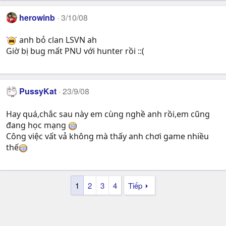
herowinb
3/10/08
anh bỏ clan LSVN ah
Giờ bị bug mất PNU với hunter rồi ::(
PussyKat
23/9/08
Hay quá,chắc sau này em cùng nghề anh rồi,em cũng
đang học mạng
Công việc vất vả không mà thấy anh chơi game nhiều
thế
1
2
3
4
Tiếp