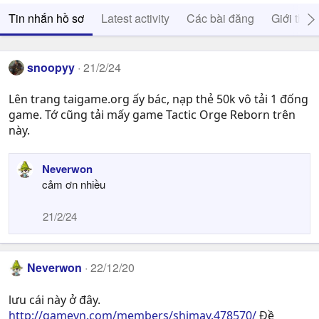
Tin nhắn hồ sơ
Latest activity
Các bài đăng
Giới thiệ
snoopyy
21/2/24
Lên trang taigame.org ấy bác, nạp thẻ 50k vô tải 1 đống
game. Tớ cũng tải mấy game Tactic Orge Reborn trên
này.
Neverwon
cảm ơn nhiều
21/2/24
Neverwon
22/12/20
lưu cái này ở đây.
http://gamevn.com/members/shimay.478570/
Đề