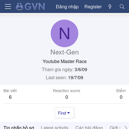
Đăng nhập
Register
N
Next-Gen
Youtube Master Race
Tham gia ngày
3/6/09
Last seen
19/7/09
Bài viết
Reaction score
Điểm
6
0
0
Find
Tin nhắn hồ sơ
Latest activity
Các bài đăng
Giới thiệ