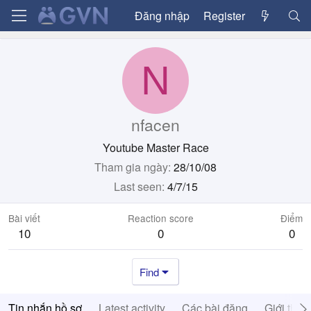
Đăng nhập
Register
N
nfacen
Youtube Master Race
Tham gia ngày
28/10/08
Last seen
4/7/15
Bài viết
Reaction score
Điểm
10
0
0
Find
Tin nhắn hồ sơ
Latest activity
Các bài đăng
Giới thiệ