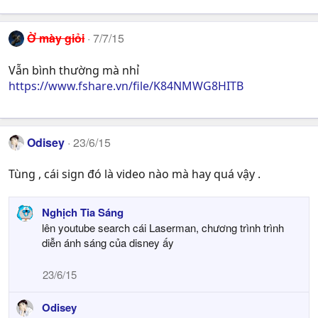
Ờ mày giỏi
7/7/15
Vẫn bình thường mà nhỉ
https://www.fshare.vn/file/K84NMWG8HITB
Odisey
23/6/15
Tùng , cái sign đó là video nào mà hay quá vậy .
Nghịch Tia Sáng
lên youtube search cái Laserman, chương trình trình
diễn ánh sáng của disney ấy
23/6/15
Odisey