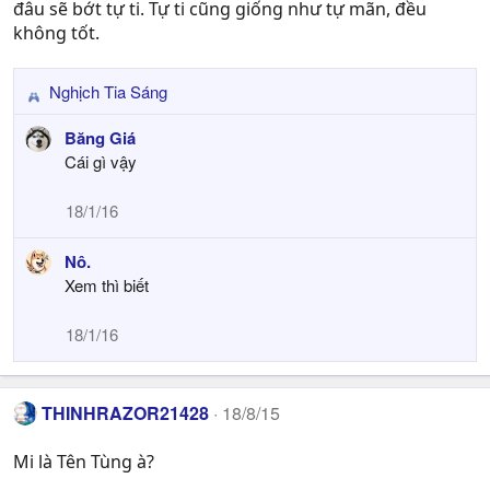
đâu sẽ bớt tự ti. Tự ti cũng giống như tự mãn, đều
không tốt.
Nghịch Tia Sáng
R
e
Băng Giá
a
Cái gì vậy
c
t
18/1/16
i
o
Nô.
n
s
Xem thì biết
:
18/1/16
THINHRAZOR21428
18/8/15
Mi là Tên Tùng à?