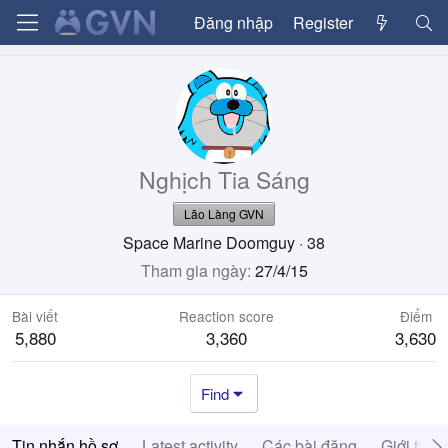
Đăng nhập
Register
Nghịch Tia Sáng
Lão Làng GVN
Space Marine Doomguy
·
38
Tham gia ngày
27/4/15
Bài viết
Reaction score
Điểm
5,880
3,360
3,630
Find
Tin nhắn hồ sơ
Latest activity
Các bài đăng
Giới thiệ