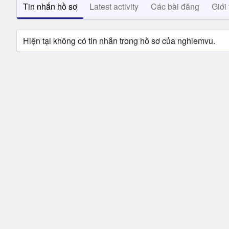
Tin nhắn hồ sơ
Latest activity
Các bài đăng
Giới 
Hiện tại không có tin nhắn trong hồ sơ của nghiemvu.