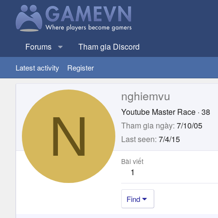
Forums
Tham gia Discord
Latest activity
Register
nghiemvu
N
Youtube Master Race
·
38
Tham gia ngày
7/10/05
Last seen
7/4/15
Bài viết
1
Find