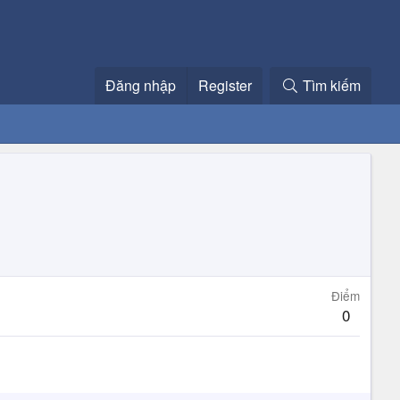
Đăng nhập
Register
Tìm kiếm
Điểm
0