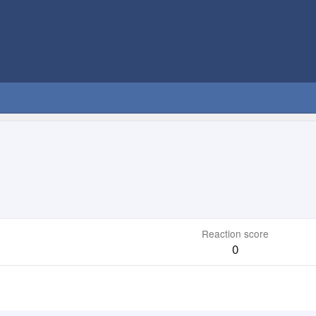
Reaction score
0