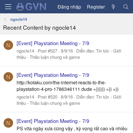
Đăng nhập
Register
ngocle14
Recent Content by ngocle14
[Event] Playstation Meeting - 7/9
N
ngocle14
Post #527
8/9/16
Diễn đàn:
Tin tức - Giới
thiệu - Thảo luận chung về game
[Event] Playstation Meeting - 7/9
N
http://kotaku.com/the-internet-reacts-to-the-
playstation-4-pro-1786346111 dude =)))))) =)) =))
ngocle14
Post #520
8/9/16
Diễn đàn:
Tin tức - Giới
thiệu - Thảo luận chung về game
[Event] Playstation Meeting - 7/9
N
PS vita ngày xưa cũng vậy , kỳ vọng rất cao và nhiều