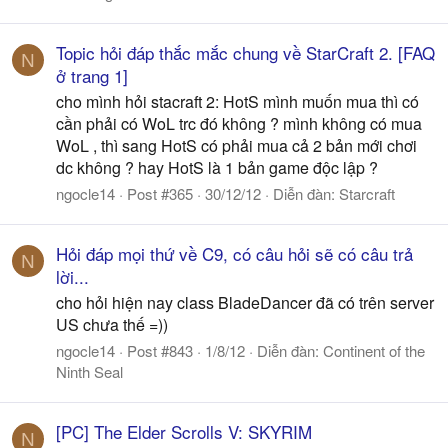
Topic hỏi đáp thắc mắc chung về StarCraft 2. [FAQ
N
ở trang 1]
cho mình hỏi stacraft 2: HotS mình muốn mua thì có
cần phải có WoL trc đó không ? mình không có mua
WoL , thì sang HotS có phải mua cả 2 bản mới chơi
dc không ? hay HotS là 1 bản game độc lập ?
ngocle14
Post #365
30/12/12
Diễn đàn:
Starcraft
Hỏi đáp mọi thứ về C9, có câu hỏi sẽ có câu trả
N
lời...
cho hỏi hiện nay class BladeDancer đã có trên server
US chưa thế =))
ngocle14
Post #843
1/8/12
Diễn đàn:
Continent of the
Ninth Seal
[PC] The Elder Scrolls V: SKYRIM
N