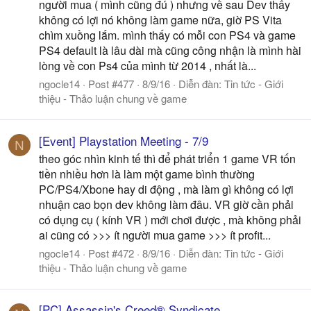
người mua ( mình cũng đú ) nhưng về sau Dev thấy
không có lợi nó không làm game nữa, giờ PS Vita
chìm xuồng lắm. mình thấy có mỗi con PS4 và game
PS4 default là lâu dài mà cũng công nhận là mình hài
lòng về con Ps4 của mình từ 2014 , nhất là...
ngocle14
Post #477
8/9/16
Diễn đàn:
Tin tức - Giới
thiệu - Thảo luận chung về game
[Event] Playstation Meeting - 7/9
N
theo góc nhìn kinh tế thì để phát triển 1 game VR tốn
tiền nhiều hơn là làm một game bình thường
PC/PS4/Xbone hay di động , mà làm gì không có lợi
nhuận cao bọn dev không làm đâu. VR giờ cần phải
có dụng cụ ( kính VR ) mới chơi được , mà không phải
ai cũng có >>> ít người mua game >>> ít profit...
ngocle14
Post #472
8/9/16
Diễn đàn:
Tin tức - Giới
thiệu - Thảo luận chung về game
[PC] Assassin's Creed® Syndicate