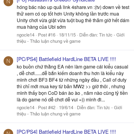
N
hóng bác nào up quả link 4share.vn :(tv) down về test
thử xem có op tốt hơn Unity không lần trước mua
Unity chơi vừa giật vừa tuột bug thê thảm giờ hết dám
mua hàng của Ubi sớm
ngocle14
Post #16
18/11/15
Diễn đàn:
Tin tức - Giới
thiệu - Thảo luận chung về game
[PC/PS4] Battlefield HardLine BETA LIVE !!!!
N
ko buồn chứ thằng EA nên làm game cái kiểu casual
, dễ chơi......dễ bắn kiếm doanh thu hơn là kiểu này
mình chơi BF3 BF4 từ những ngày đầu , Call of duty
thì chỉ mới mua key từ bản MW2 >> giờ thôi , nhưng
mình thấy bọn CoD bán ào ào , năm nào cũng tỷ tiền
là do game nó dễ chơi dễ vui =)) mình đi...
ngocle14
Post #42
19/6/14
Diễn đàn:
Tin tức - Giới
thiệu - Thảo luận chung về game
[PC/PS4] Battlefield HardLine BETA LIVE !!!!
N