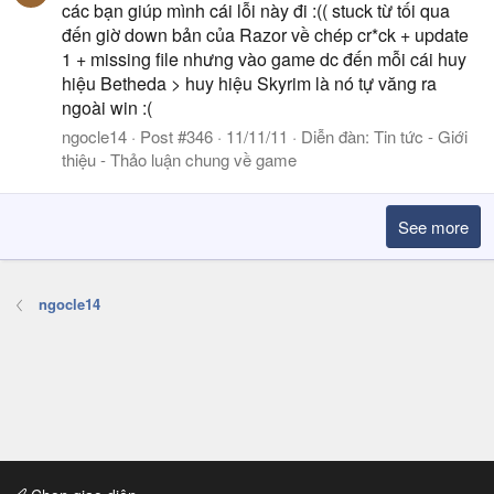
các bạn giúp mình cái lỗi này đi :(( stuck từ tối qua
đến giờ down bản của Razor về chép cr*ck + update
1 + missing file nhưng vào game dc đến mỗi cái huy
hiệu Betheda > huy hiệu Skyrim là nó tự văng ra
ngoài win :(
ngocle14
Post #346
11/11/11
Diễn đàn:
Tin tức - Giới
thiệu - Thảo luận chung về game
See more
ngocle14