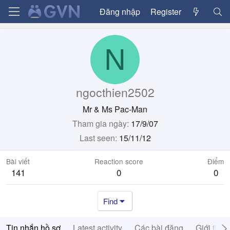
Đăng nhập
Register
N
ngocthien2502
Mr & Ms Pac-Man
Tham gia ngày
17/9/07
Last seen
15/11/12
Bài viết
Reaction score
Điểm
141
0
0
Find
Tin nhắn hồ sơ
Latest activity
Các bài đăng
Giới thiệ