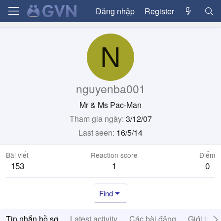
Đăng nhập
Register
N
nguyenba001
Mr & Ms Pac-Man
Tham gia ngày
3/12/07
Last seen
16/5/14
Bài viết
Reaction score
Điểm
153
1
0
Find
Tin nhắn hồ sơ
Latest activity
Các bài đăng
Giới thiệ