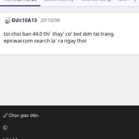
Đức10A13
20/12/08
toi choi ban 44.0 thi` thay' co' bot dơn tai trang
epicwar.com search la` ra ngay thoi
Chọn giao diện