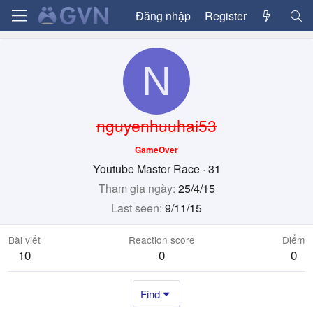
Đăng nhập
Register
N
nguyenhuuhai53
GameOver
Youtube Master Race
·
31
Tham gia ngày
25/4/15
Last seen
9/11/15
Bài viết
Reaction score
Điểm
10
0
0
Find