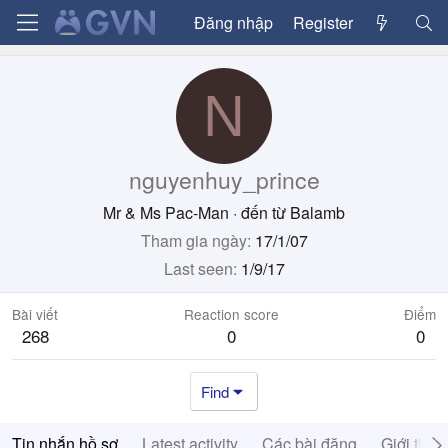
Đăng nhập
Register
N
nguyenhuy_prince
Mr & Ms Pac-Man
·
đến từ
Balamb
Tham gia ngày
17/1/07
Last seen
1/9/17
Bài viết
Reaction score
Điểm
268
0
0
Find
Tin nhắn hồ sơ
Latest activity
Các bài đăng
Giới thiệ