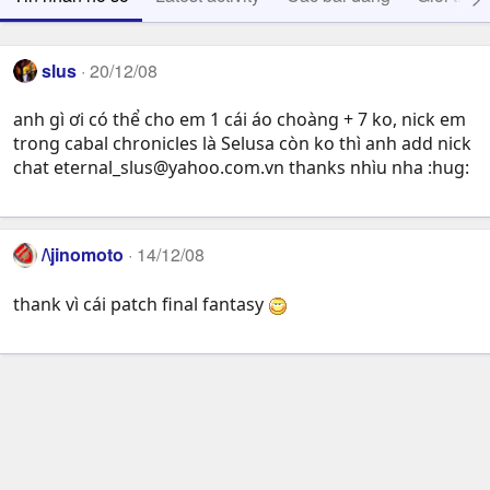
slus
20/12/08
anh gì ơi có thể cho em 1 cái áo choàng + 7 ko, nick em
trong cabal chronicles là Selusa còn ko thì anh add nick
chat
eternal_slus@yahoo.com.vn
thanks nhìu nha :hug:
/\jinomoto
14/12/08
thank vì cái patch final fantasy