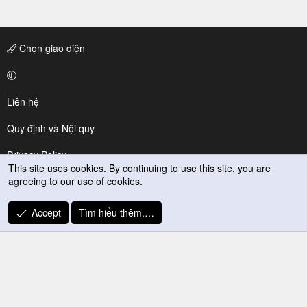
Chọn giao diện
Liên hệ
Quy định và Nội quy
Privacy Policy
This site uses cookies. By continuing to use this site, you are
agreeing to our use of cookies.
Trợ giúp
R
Accept
Tìm hiểu thêm.…
S
S