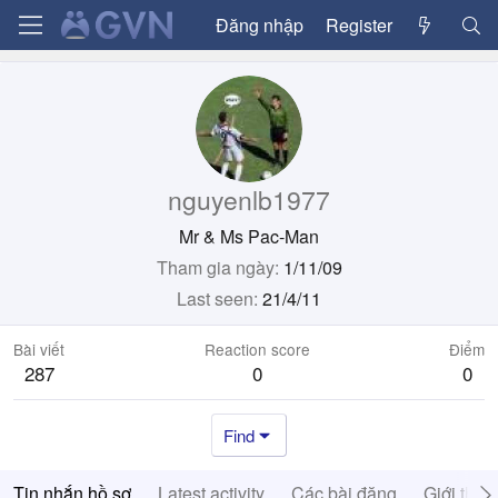
Đăng nhập
Register
nguyenlb1977
Mr & Ms Pac-Man
Tham gia ngày
1/11/09
Last seen
21/4/11
Bài viết
Reaction score
Điểm
287
0
0
Find
Tin nhắn hồ sơ
Latest activity
Các bài đăng
Giới thiệ