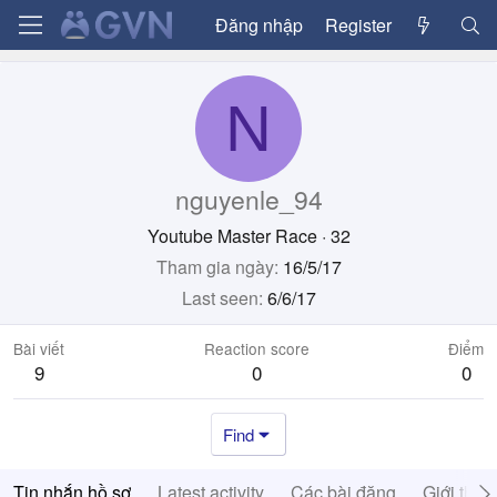
Đăng nhập
Register
N
nguyenle_94
Youtube Master Race
·
32
Tham gia ngày
16/5/17
Last seen
6/6/17
Bài viết
Reaction score
Điểm
9
0
0
Find
Tin nhắn hồ sơ
Latest activity
Các bài đăng
Giới thiệ