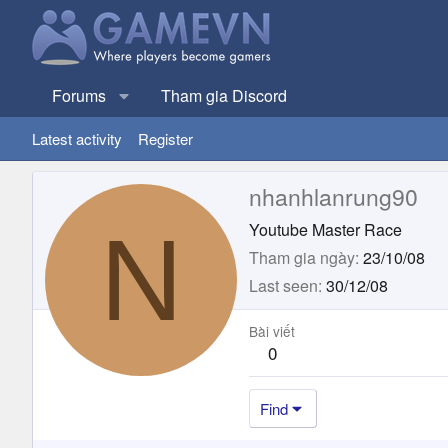
Forums
Tham gia Discord
Latest activity
Register
nhanhlanrung90
N
Youtube Master Race
Tham gia ngày
23/10/08
Last seen
30/12/08
Bài viết
0
Find