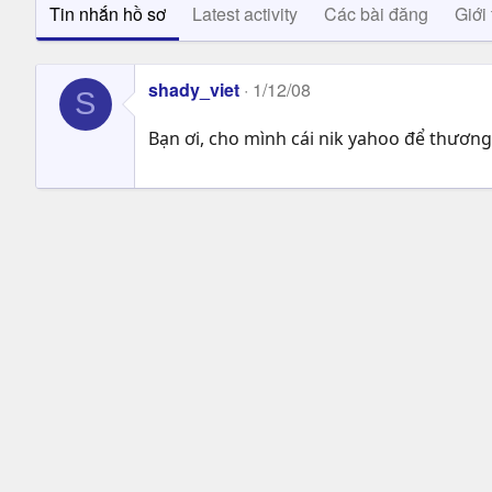
Tin nhắn hồ sơ
Latest activity
Các bài đăng
Giới 
shady_viet
1/12/08
S
Bạn ơi, cho mình cái nik yahoo để thương