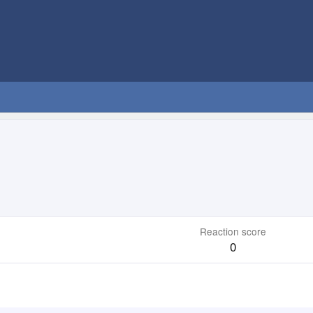
Reaction score
0