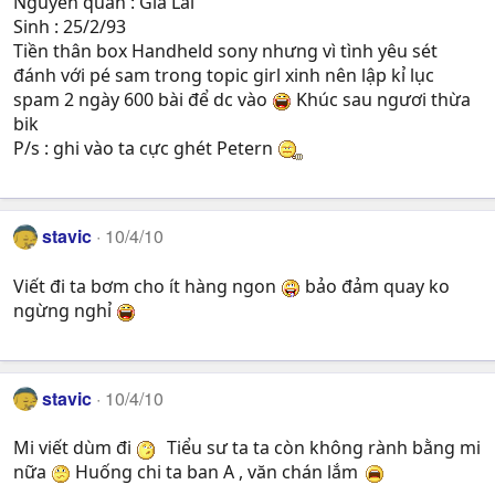
Nguyên quán : Gia Lai
Sinh : 25/2/93
Tiền thân box Handheld sony nhưng vì tình yêu sét
đánh với pé sam trong topic girl xinh nên lập kỉ lục
spam 2 ngày 600 bài để dc vào
Khúc sau ngươi thừa
bik
P/s : ghi vào ta cực ghét Petern
stavic
10/4/10
Viết đi ta bơm cho ít hàng ngon
bảo đảm quay ko
ngừng nghỉ
stavic
10/4/10
Mi viết dùm đi
Tiểu sư ta ta còn không rành bằng mi
nữa
Huống chi ta ban A , văn chán lắm