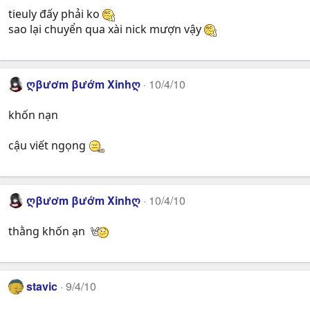
tieuly đấy phải ko
sao lại chuyển qua xài nick mượn vậy
ღβươm βướm Xinhღ
10/4/10
khốn nạn
cậu viết ngọng
ღβươm βướm Xinhღ
10/4/10
thằng khốn ạn
stavic
9/4/10