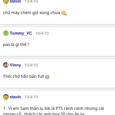
stavic
10/4/10
chú mày chém gió xong chưa
Tommy_VC
10/4/10
T
pas là gì thế ?
Vinny
10/4/10
Thôi chờ hẳn bản full
stavic
10/4/10
1 . Vì em Sam thân iu bik là PTS rành rành nhưng cãi
ngoan cố , thách các anh box 50 cho ăn tạ .