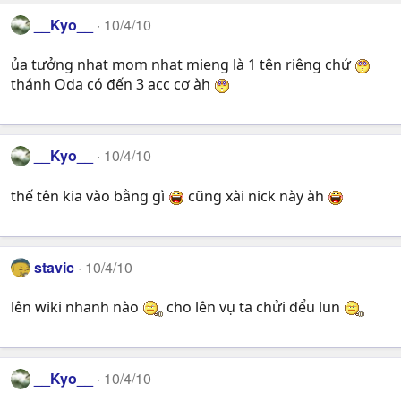
__Kyo__
10/4/10
ủa tưởng nhat mom nhat mieng là 1 tên riêng chứ
thánh Oda có đến 3 acc cơ àh
__Kyo__
10/4/10
thế tên kia vào bằng gì
cũng xài nick này àh
stavic
10/4/10
lên wiki nhanh nào
cho lên vụ ta chửi đểu lun
__Kyo__
10/4/10