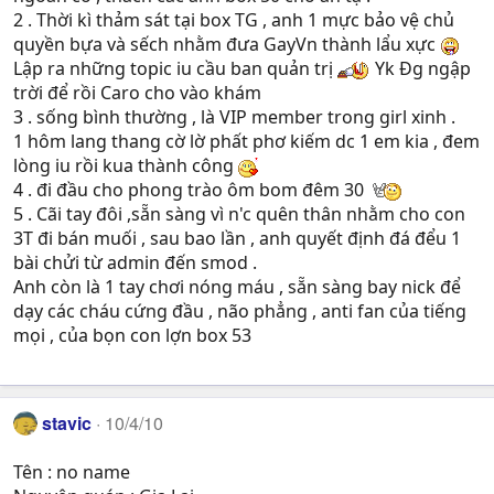
2 . Thời kì thảm sát tại box TG , anh 1 mực bảo vệ chủ
quyền bựa và sếch nhằm đưa GayVn thành lẩu xực
Lập ra những topic iu cầu ban quản trị
Yk Đg ngập
trời để rồi Caro cho vào khám
3 . sống bình thường , là VIP member trong girl xinh .
1 hôm lang thang cờ lờ phất phơ kiếm dc 1 em kia , đem
lòng iu rồi kua thành công
4 . đi đầu cho phong trào ôm bom đêm 30
5 . Cãi tay đôi ,sẵn sàng vì n'c quên thân nhằm cho con
3T đi bán muối , sau bao lần , anh quyết định đá đểu 1
bài chửi từ admin đến smod .
Anh còn là 1 tay chơi nóng máu , sẵn sàng bay nick để
dạy các cháu cứng đầu , não phẳng , anti fan của tiếng
mọi , của bọn con lợn box 53
stavic
10/4/10
Tên : no name