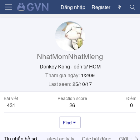
Đăng nhập
Register
NhatMomNhatMieng
Donkey Kong
·
đến từ
HCM
Tham gia ngày
1/2/09
Last seen
25/10/17
Bài viết
Reaction score
Điểm
431
26
0
Find
Tin nhắn hồ sơ
Latest activity
Các bài đăng
Giới thiệ