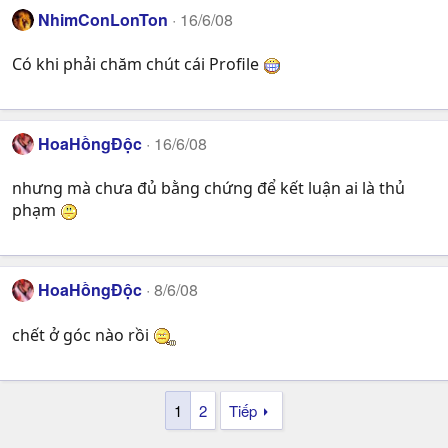
NhimConLonTon
16/6/08
Có khi phải chăm chút cái Profile
HoaHồngĐộc
16/6/08
nhưng mà chưa đủ bằng chứng để kết luận ai là thủ
phạm
HoaHồngĐộc
8/6/08
chết ở góc nào rồi
1
2
Tiếp