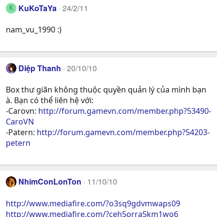
KuKoTaYa
24/2/11
K
nam_vu_1990 :)
Diệp Thanh
20/10/10
Box thư giãn không thuộc quyền quản lý của mình bạn
à. Bạn có thể liên hệ với:
-Carovn:
http://forum.gamevn.com/member.php?53490-
CaroVN
-Patern:
http://forum.gamevn.com/member.php?54203-
petern
NhimConLonTon
11/10/10
http://www.mediafire.com/?o3sq9gdvmwaps09
http://www.mediafire.com/?ceh5orra5km1wo6