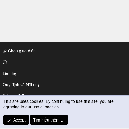
Chọn giao diện
Liên hệ
Quy định và Nội quy
Privacy Policy
This site uses cookies. By continuing to use this site, you are
agreeing to our use of cookies.
Trợ giúp
R
Accept
Tìm hiểu thêm.…
S