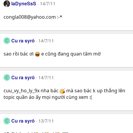
laDyneSsS
14/7/11
congla008@yahoo.com
:-*
Cu ra syrô
14/7/11
C
sao rồi bác ơi
e cũng đang quan tâm mờ
Cu ra syrô
14/7/11
C
cuu_vy_ho_ly_9x nha bác
mà sao bác k up thẳng lên
topic quần áo ấy mọi người cùng xem :(
Cu ra syrô
13/7/11
C