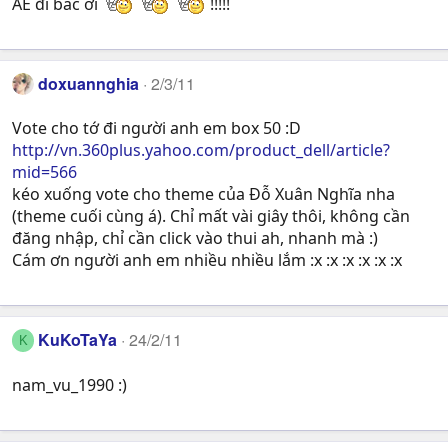
AE đi bác ơi
!!!!!
doxuannghia
2/3/11
Vote cho tớ đi người anh em box 50 :D
http://vn.360plus.yahoo.com/product_dell/article?
mid=566
kéo xuống vote cho theme của Đỗ Xuân Nghĩa nha
(theme cuối cùng á). Chỉ mất vài giây thôi, không cần
đăng nhập, chỉ cần click vào thui ah, nhanh mà :)
Cám ơn người anh em nhiều nhiều lắm :x :x :x :x :x :x
KuKoTaYa
24/2/11
K
nam_vu_1990 :)