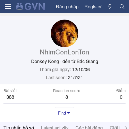
Đăng nhập
Register
NhimConLonTon
Donkey Kong
·
đến từ
Bắc Giang
Tham gia ngày
12/10/06
Last seen
21/7/21
Bài viết
Reaction score
Điểm
388
8
0
Find
Tin nhắn hồ sơ
Latest activity
Các bài đăng
Giới thiệ