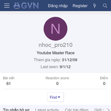
Đăng nhập
Register
N
nhoc_pro210
Youtube Master Race
Tham gia ngày
31/12/09
Last seen
9/1/12
Bài viết
Reaction score
Điểm
61
0
0
Find
Tin nhắn hồ sơ
Latest activity
Các bài đăng
Giới thiệ