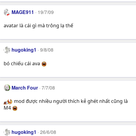
MAGE911
19/7/09
avatar là cái gì mà trông lạ thế
hugoking1
9/8/08
bó chiếu cái ava
March Four
7/7/08
mod được nhiều người thích kẻ ghét nhất cũng là
M4
hugoking1
26/6/08