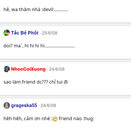
hê, wa thăm nhà :devil:............
Tắc Bể Phốt
25/6/08
doi? ma`, hi hi hi hi..........................
NhocCoiXuong
24/6/08
sao làm friend dc??? chỉ tui đi
grageska55
24/6/08
hêh hêh, cảm ơn nhé :
friend nào :hug: