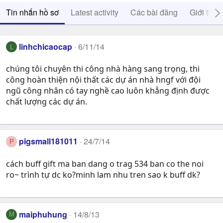
Tin nhắn hồ sơ
Latest activity
Các bài đăng
Giới thiệ
linhchicaocap
6/11/14
L
chúng tôi chuyên thi công nhà hàng sang trọng, thi
công hoàn thiện nội thất các dự án nhà hngf với đội
ngũ công nhân có tay nghề cao luôn khẳng định được
chất lượng các dự án.
pigsmall181011
24/7/14
P
cách buff gift ma ban dang o trag 534 ban co the noi
ro~ trình tự dc ko?minh lam nhu tren sao k buff dk?
maiphuhung
14/8/13
M