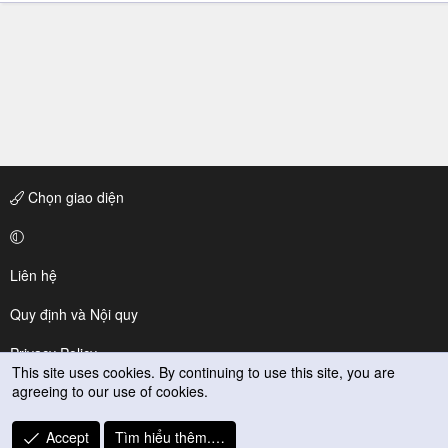
Chọn giao diện
Liên hệ
Quy định và Nội quy
Privacy Policy
This site uses cookies. By continuing to use this site, you are
agreeing to our use of cookies.
Trợ giúp
R
Accept
Tìm hiểu thêm.…