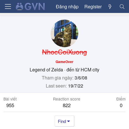
Đăng nhập
Register
NhocCoiXuong
GameOver
Legend of Zelda
·
đến từ
HCM city
Tham gia ngày
3/6/08
Last seen
19/7/22
Bài viết
Reaction score
Điểm
955
822
0
Find