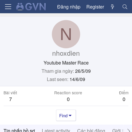
Đăng nhập
Register
N
nhoxdien
Youtube Master Race
Tham gia ngày
26/5/09
Last seen
14/6/09
Bài viết
Reaction score
Điểm
7
0
0
Find
Tin nhắn hồ sơ
Latest activity
Các bài đăng
Giới thiệ