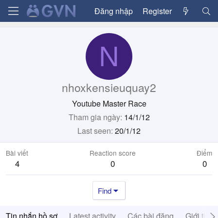
Đăng nhập
Register
N
nhoxkensieuquay2
Youtube Master Race
Tham gia ngày
14/1/12
Last seen
20/1/12
Bài viết
Reaction score
Điểm
4
0
0
Find
Tin nhắn hồ sơ
Latest activity
Các bài đăng
Giới thiệ