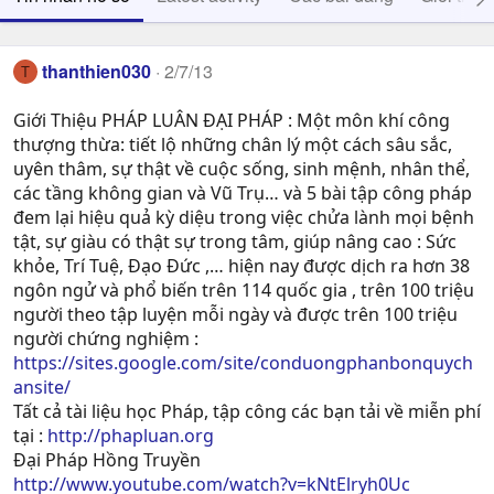
thanthien030
2/7/13
T
Giới Thiệu PHÁP LUÂN ĐẠI PHÁP : Một môn khí công
thượng thừa: tiết lộ những chân lý một cách sâu sắc,
uyên thâm, sự thật về cuộc sống, sinh mệnh, nhân thể,
các tầng không gian và Vũ Trụ… và 5 bài tập công pháp
đem lại hiệu quả kỳ diệu trong việc chửa lành mọi bệnh
tật, sự giàu có thật sự trong tâm, giúp nâng cao : Sức
khỏe, Trí Tuệ, Ðạo Ðức ,… hiện nay được dịch ra hơn 38
ngôn ngử và phổ biến trên 114 quốc gia , trên 100 triệu
người theo tập luyện mỗi ngày và được trên 100 triệu
người chứng nghiệm :
https://sites.google.com/site/conduongphanbonquych
ansite/
Tất cả tài liệu học Pháp, tập công các bạn tải về miễn phí
tại :
http://phapluan.org
Đại Pháp Hồng Truyền
http://www.youtube.com/watch?v=kNtElryh0Uc