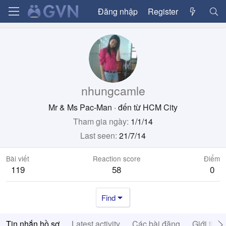
Đăng nhập
Register
nhungcamle
Mr & Ms Pac-Man
·
đến từ
HCM City
Tham gia ngày
1/1/14
Last seen
21/7/14
Bài viết
Reaction score
Điểm
119
58
0
Find
Tin nhắn hồ sơ
Latest activity
Các bài đăng
Giới thiệ