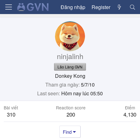
Đăng nhập
Register
ninjalinh
Lão Làng GVN
Donkey Kong
Tham gia ngày
5/7/10
Last seen
Hôm nay lúc 05:50
Bài viết
Reaction score
Điểm
310
200
4,130
Find