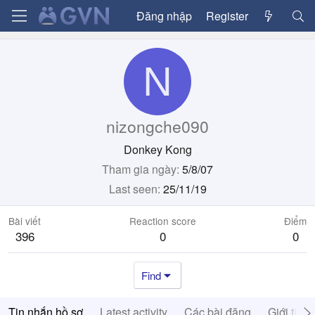
Đăng nhập
Register
N
nizongche090
Donkey Kong
Tham gia ngày
5/8/07
Last seen
25/11/19
Bài viết
Reaction score
Điểm
396
0
0
Find
Tin nhắn hồ sơ
Latest activity
Các bài đăng
Giới thiệ