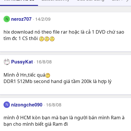
neroz707
14/2/09
N
hix download nó theo file rar hoặc là cả 1 DVD chứ sao
tìm đc 1 CS thôi
PussyKat
16/8/08
Mình ở Hn,tiếc quá
DDR1 512Mb second hand giá tầm 200k là hợp lý
nizongche090
16/8/08
N
mình ở HCM kòn bạn mà bạn là người bán mình Ram à
bạn cho mình biết giá Ram đi