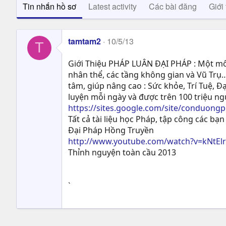
Tin nhắn hồ sơ
Latest activity
Các bài đăng
Giới 
tamtam2
10/5/13
T
Giới Thiệu PHÁP LUÂN ĐẠI PHÁP : Một môn
nhân thể, các tầng không gian và Vũ Trụ…
tâm, giúp nâng cao : Sức khỏe, Trí Tuệ, Ð
luyện mỗi ngày và được trên 100 triệu n
https://sites.google.com/site/conduong
Tất cả tài liệu học Pháp, tập công các bạn 
Đại Pháp Hồng Truyền
http://www.youtube.com/watch?v=kNtEl
Thỉnh nguyện toàn cầu 2013
`