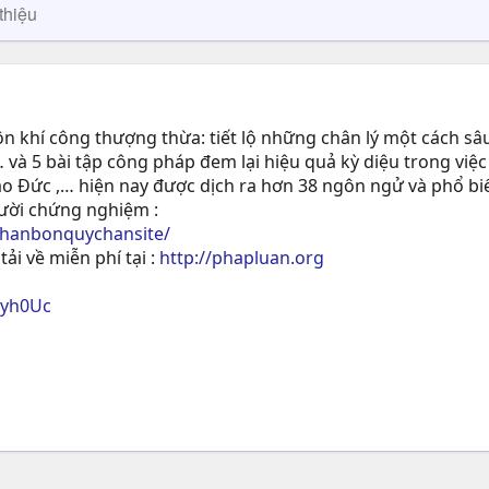
thiệu
 khí công thượng thừa: tiết lộ những chân lý một cách sâu
 và 5 bài tập công pháp đem lại hiệu quả kỳ diệu trong việc
ạo Ðức ,… hiện nay được dịch ra hơn 38 ngôn ngử và phổ biế
gười chứng nghiệm :
phanbonquychansite/
tải về miễn phí tại :
http://phapluan.org
ryh0Uc