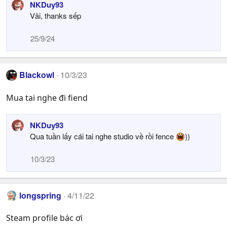
NKDuy93
Vãi, thanks sếp
25/9/24
Blackowl
10/3/23
Mua tai nghe đi fiend
NKDuy93
Qua tuần lấy cái tai nghe studio về rồi fence
))
10/3/23
longspring
4/11/22
Steam profile bác ơi