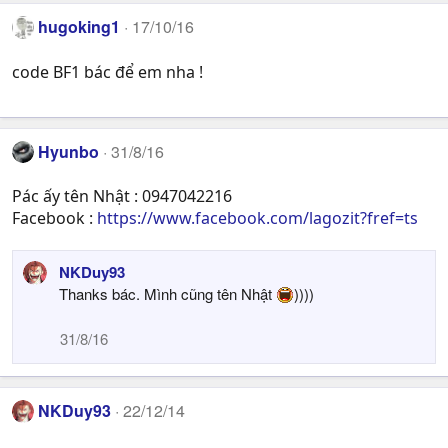
hugoking1
17/10/16
code BF1 bác để em nha !
Hyunbo
31/8/16
Pác ấy tên Nhật : 0947042216
Facebook :
https://www.facebook.com/lagozit?fref=ts
NKDuy93
Thanks bác. Mình cũng tên Nhật
))))
31/8/16
NKDuy93
22/12/14