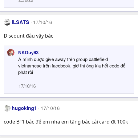
ILSATS
17/10/16
Discount đâu vậy bác
NKDuy93
À mình được give away trên group battlefield
vietnamese trên facebook, giờ thì ông kia hết code để
phát rồi
17/10/16
hugoking1
17/10/16
code BF1 bác để em nha em tặng bác cái card đt 100k