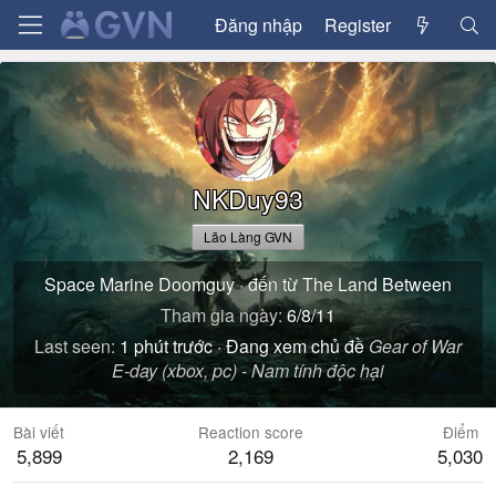
Đăng nhập
Register
NKDuy93
Lão Làng GVN
Space Marine Doomguy
·
đến từ
The Land Between
Tham gia ngày
6/8/11
Last seen
1 phút trước
·
Đang xem chủ đề
Gear of War
E-day (xbox, pc) - Nam tính độc hại
Bài viết
Reaction score
Điểm
5,899
2,169
5,030