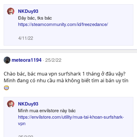
NKDuy93
Đây bác, tks bác
https://steamcommunity.com/id/freezedance/
4/11/22
meteora1194
25/2/22
Chào bác, bác mua vpn surfshark 1 tháng ở đâu vậy?
Mình đang có nhu cầu mà không biết tìm ai bán uy tín
NKDuy93
Mình mua envilstore này bác
https://envilstore.com/utility/mua-tai-khoan-surfshark-
vpn
25/2/22