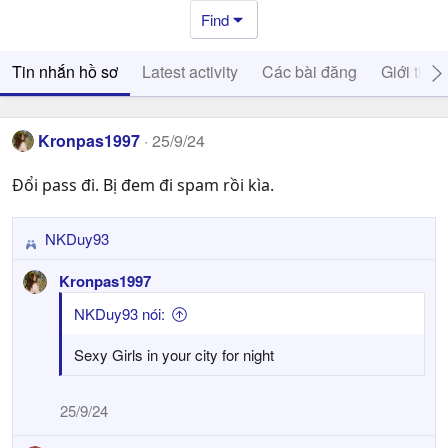
Find
Tin nhắn hồ sơ
Latest activity
Các bài đăng
Giới thiệ
Kronpas1997
25/9/24
Đổi pass đi. Bị đem đi spam rồi kìa.
NKDuy93
R
e
Kronpas1997
a
c
NKDuy93 nói:
t
i
Sexy Girls in your city for night
o
n
25/9/24
s
: