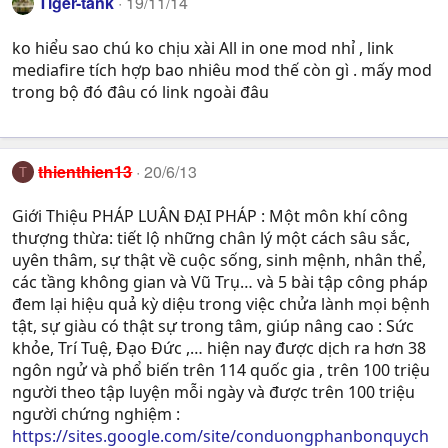
Tiger-tank
19/11/14
ko hiểu sao chú ko chịu xài All in one mod nhỉ , link
mediafire tích hợp bao nhiêu mod thế còn gì . mấy mod
trong bộ đó đâu có link ngoài đâu
thienthien13
20/6/13
T
Giới Thiệu PHÁP LUÂN ĐẠI PHÁP : Một môn khí công
thượng thừa: tiết lộ những chân lý một cách sâu sắc,
uyên thâm, sự thật về cuộc sống, sinh mệnh, nhân thể,
các tầng không gian và Vũ Trụ… và 5 bài tập công pháp
đem lại hiệu quả kỳ diệu trong việc chửa lành mọi bệnh
tật, sự giàu có thật sự trong tâm, giúp nâng cao : Sức
khỏe, Trí Tuệ, Ðạo Ðức ,… hiện nay được dịch ra hơn 38
ngôn ngử và phổ biến trên 114 quốc gia , trên 100 triệu
người theo tập luyện mỗi ngày và được trên 100 triệu
người chứng nghiệm :
https://sites.google.com/site/conduongphanbonquych