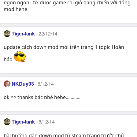
ngon ngon...fix được game rồi giờ đang chiến với đống
mod hehe
Tiger-tank
22/12/14
update cách down mod mới trên trang 1 topic Hoàn
hảo
NKDuy93
8/12/14
ok ^^ thanks bác nhé hehe............
Tiger-tank
8/12/14
bài hướng dẫn down mod từ steam trang trước chứ