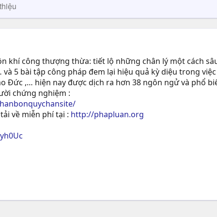
thiệu
 khí công thượng thừa: tiết lộ những chân lý một cách sâu
 và 5 bài tập công pháp đem lại hiệu quả kỳ diệu trong việc
ạo Ðức ,… hiện nay được dịch ra hơn 38 ngôn ngử và phổ biế
gười chứng nghiệm :
phanbonquychansite/
tải về miễn phí tại :
http://phapluan.org
ryh0Uc