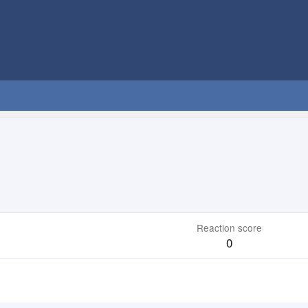
Reaction score
0