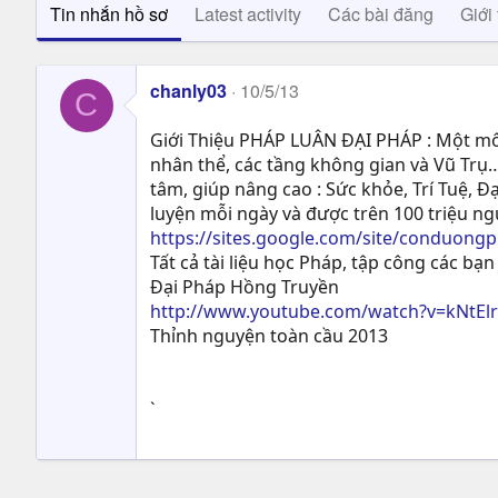
Tin nhắn hồ sơ
Latest activity
Các bài đăng
Giới 
chanly03
10/5/13
C
Giới Thiệu PHÁP LUÂN ĐẠI PHÁP : Một môn
nhân thể, các tầng không gian và Vũ Trụ…
tâm, giúp nâng cao : Sức khỏe, Trí Tuệ, Ð
luyện mỗi ngày và được trên 100 triệu n
https://sites.google.com/site/conduong
Tất cả tài liệu học Pháp, tập công các bạn 
Đại Pháp Hồng Truyền
http://www.youtube.com/watch?v=kNtEl
Thỉnh nguyện toàn cầu 2013
`