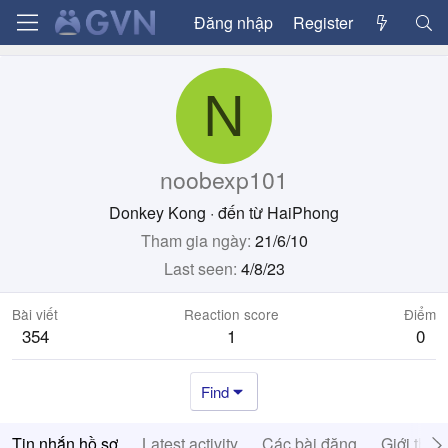
Đăng nhập
Register
N
noobexp101
Donkey Kong
·
đến từ
HaiPhong
Tham gia ngày
21/6/10
Last seen
4/8/23
Bài viết
Reaction score
Điểm
354
1
0
Find
Tin nhắn hồ sơ
Latest activity
Các bài đăng
Giới thiệ