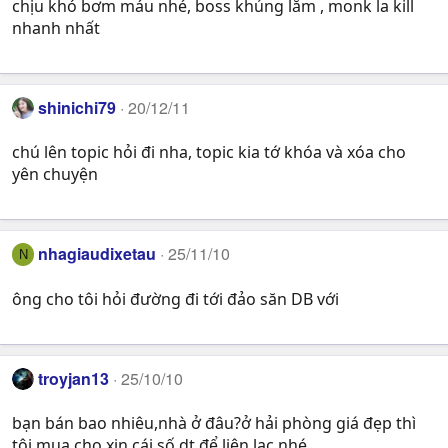
chịu khó bơm máu nhé, boss khủng lắm , monk la kill
nhanh nhất
shinichi79
20/12/11
chú lên topic hỏi đi nha, topic kia tớ khóa và xóa cho
yên chuyện
nhagiaudixetau
25/11/10
N
ông cho tôi hỏi đường đi tới đảo săn DB với
troyjan13
25/10/10
bạn bán bao nhiêu,nhà ở đâu?ở hải phòng giá đẹp thì
tôi mua.cho xin cái số dt để liên lạc nhé