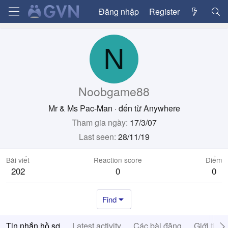
Đăng nhập
Register
N
Noobgame88
Mr & Ms Pac-Man
·
đến từ
Anywhere
Tham gia ngày
17/3/07
Last seen
28/11/19
Bài viết
Reaction score
Điểm
202
0
0
Find
Tin nhắn hồ sơ
Latest activity
Các bài đăng
Giới thiệ