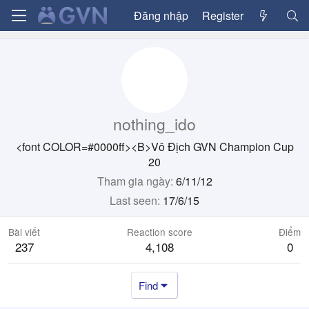
Đăng nhập
Register
nothing_ido
<font COLOR=#0000ff><B>Vô Địch GVN Champion Cup
20
Tham gia ngày
6/11/12
Last seen
17/6/15
Bài viết
Reaction score
Điểm
237
4,108
0
Find