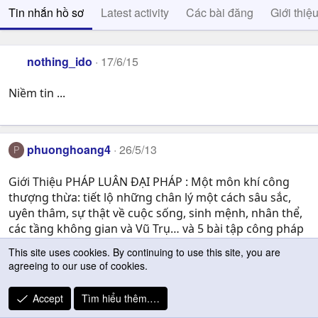
Tin nhắn hồ sơ
Latest activity
Các bài đăng
Giới thiệ
nothing_ido
17/6/15
Niềm tin ...
phuonghoang4
26/5/13
P
Giới Thiệu PHÁP LUÂN ĐẠI PHÁP : Một môn khí công
thượng thừa: tiết lộ những chân lý một cách sâu sắc,
uyên thâm, sự thật về cuộc sống, sinh mệnh, nhân thể,
các tầng không gian và Vũ Trụ… và 5 bài tập công pháp
đem lại hiệu quả kỳ diệu trong việc chửa lành mọi bệnh
This site uses cookies. By continuing to use this site, you are
tật, sự giàu có thật sự trong tâm, giúp nâng cao : Sức
agreeing to our use of cookies.
khỏe, Trí Tuệ, Ðạo Ðức ,… hiện nay được dịch ra hơn 38
ngôn ngử và phổ biến trên 114 quốc gia , trên 100 triệu
Accept
Tìm hiểu thêm.…
người theo tập luyện mỗi ngày và được trên 100 triệu