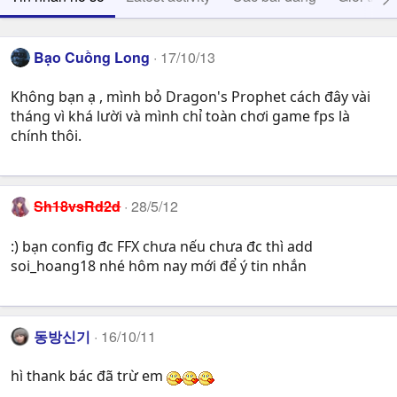
Bạo Cuồng Long
17/10/13
Không bạn ạ , mình bỏ Dragon's Prophet cách đây vài
tháng vì khá lười và mình chỉ toàn chơi game fps là
chính thôi.
Sh18vsRd2d
28/5/12
:) bạn config đc FFX chưa nếu chưa đc thì add
soi_hoang18 nhé hôm nay mới để ý tin nhắn
동방신기
16/10/11
hì thank bác đã trừ em