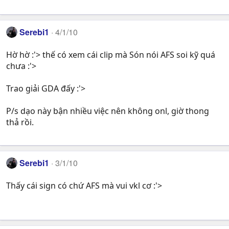
Serebi1
4/1/10
Hờ hờ :'> thế có xem cái clip mà Són nói AFS soi kỹ quá
chưa :'>
Trao giải GDA đấy :'>
P/s dạo này bận nhiều việc nên không onl, giờ thong
thả rồi.
Serebi1
3/1/10
Thấy cái sign có chứ AFS mà vui vkl cơ :'>