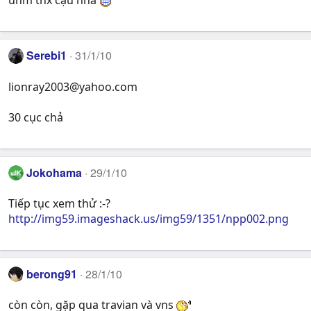
uhm thx cậu nha
Serebi1
31/1/10
lionray2003@yahoo.com
30 cục chả
Jokohama
29/1/10
Tiếp tục xem thử :-?
http://img59.imageshack.us/img59/1351/npp002.png
berong91
28/1/10
còn còn, gặp qua travian và vns