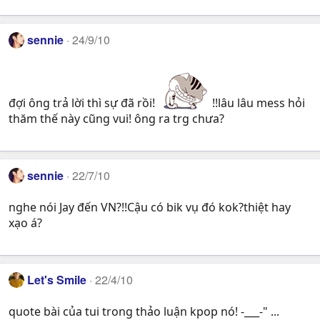
sennie
24/9/10
đợi ông trả lời thì sự đã rồi!
!!lâu lâu mess hỏi
thăm thế này cũng vui! ông ra trg chưa?
sennie
22/7/10
nghe nói Jay đến VN?!!Cậu có bik vụ đó kok?thiệt hay
xạo á?
Let's Smile
22/4/10
quote bài của tui trong thảo luận kpop nó! -___-" ...