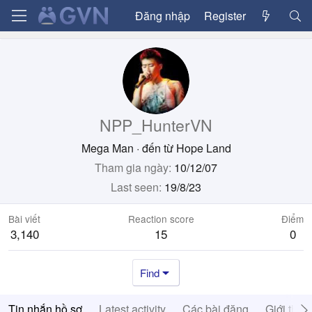
Đăng nhập
Register
NPP_HunterVN
Mega Man
·
đến từ
Hope Land
Tham gia ngày
10/12/07
Last seen
19/8/23
Bài viết
Reaction score
Điểm
3,140
15
0
Find
Tin nhắn hồ sơ
Latest activity
Các bài đăng
Giới thiệ