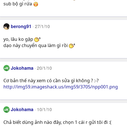
sub bộ gì rứa
berong91
27/1/10
yo, lâu ko gặp
dạo này chuyển qua làm gì rồi
Jokohama
20/1/10
Cơ bản thế này xem có cần sửa gì không ? :-?
http://img59.imageshack.us/img59/3705/npp001.png
Jokohama
10/1/10
Chả biết dùng ảnh nào đây, chọn 1 cái r gửi tôi đi :(