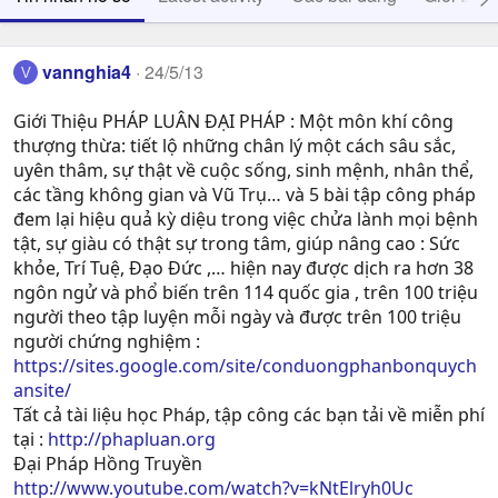
vannghia4
24/5/13
V
Giới Thiệu PHÁP LUÂN ĐẠI PHÁP : Một môn khí công
thượng thừa: tiết lộ những chân lý một cách sâu sắc,
uyên thâm, sự thật về cuộc sống, sinh mệnh, nhân thể,
các tầng không gian và Vũ Trụ… và 5 bài tập công pháp
đem lại hiệu quả kỳ diệu trong việc chửa lành mọi bệnh
tật, sự giàu có thật sự trong tâm, giúp nâng cao : Sức
khỏe, Trí Tuệ, Ðạo Ðức ,… hiện nay được dịch ra hơn 38
ngôn ngử và phổ biến trên 114 quốc gia , trên 100 triệu
người theo tập luyện mỗi ngày và được trên 100 triệu
người chứng nghiệm :
https://sites.google.com/site/conduongphanbonquych
ansite/
Tất cả tài liệu học Pháp, tập công các bạn tải về miễn phí
tại :
http://phapluan.org
Đại Pháp Hồng Truyền
http://www.youtube.com/watch?v=kNtElryh0Uc