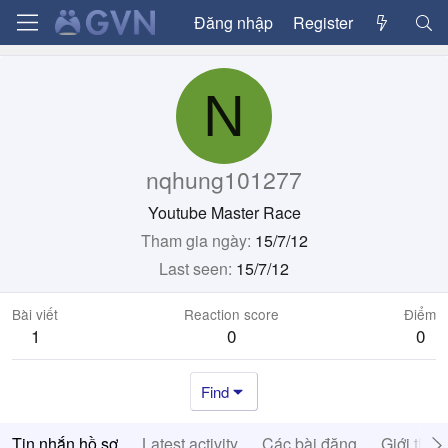
Đăng nhập
Register
N
nqhung101277
Youtube Master Race
Tham gia ngày
15/7/12
Last seen
15/7/12
Bài viết
Reaction score
Điểm
1
0
0
Find
Tin nhắn hồ sơ
Latest activity
Các bài đăng
Giới thiệ