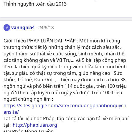
Thỉnh nguyện toàn cầu 2013
vannghia4
24/5/13
V
Giới Thiệu PHÁP LUÂN ĐẠI PHÁP : Một môn khí công
thượng thừa: tiết lộ những chân lý một cách sâu sắc,
uyên thâm, sự thật về cuộc sống, sinh mệnh, nhân thể,
các tầng không gian và Vũ Trụ… và 5 bài tập công pháp
đem lại hiệu quả kỳ diệu trong việc chửa lành mọi bệnh
tật, sự giàu có thật sự trong tâm, giúp nâng cao : Sức
khỏe, Trí Tuệ, Ðạo Ðức ,… hiện nay được dịch ra hơn 38
ngôn ngử và phổ biến trên 114 quốc gia , trên 100 triệu
người theo tập luyện mỗi ngày và được trên 100 triệu
người chứng nghiệm :
https://sites.google.com/site/conduongphanbonquych
ansite/
Tất cả tài liệu học Pháp, tập công các bạn tải về miễn phí
tại :
http://phapluan.org
Đại Pháp Hồng Truyền