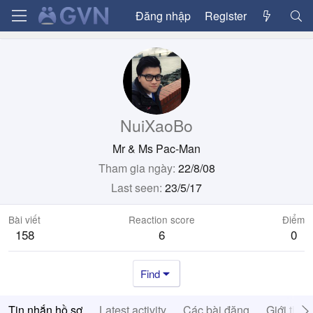
Đăng nhập
Register
NuiXaoBo
Mr & Ms Pac-Man
Tham gia ngày
22/8/08
Last seen
23/5/17
Bài viết
Reaction score
Điểm
158
6
0
Find
Tin nhắn hồ sơ
Latest activity
Các bài đăng
Giới thiệ