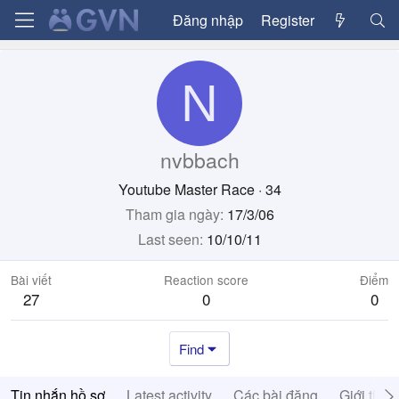
Đăng nhập
Register
N
nvbbach
Youtube Master Race
·
34
Tham gia ngày
17/3/06
Last seen
10/10/11
Bài viết
Reaction score
Điểm
27
0
0
Find
Tin nhắn hồ sơ
Latest activity
Các bài đăng
Giới thiệ