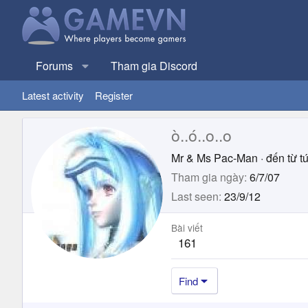
Forums
Tham gia Discord
Latest activity
Register
ò..ó..o..o
Mr & Ms Pac-Man
·
đến từ
tú
Tham gia ngày
6/7/07
Last seen
23/9/12
Bài viết
161
Find