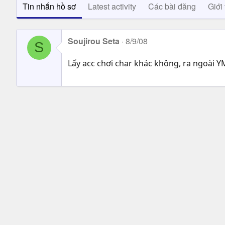
Tin nhắn hồ sơ
Latest activity
Các bài đăng
Giới 
Soujirou Seta
8/9/08
S
Lấy acc chơi char khác không, ra ngoài 