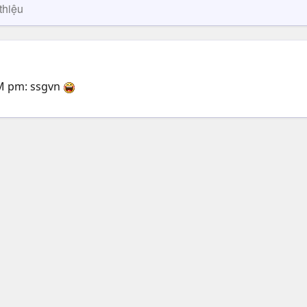
thiệu
YM pm: ssgvn