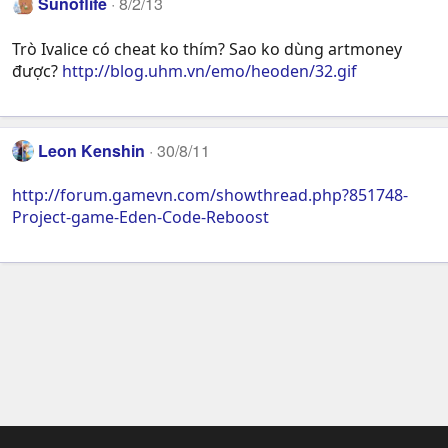
Sunoflife
8/2/13
Trò Ivalice có cheat ko thím? Sao ko dùng artmoney
được?
http://blog.uhm.vn/emo/heoden/32.gif
Leon Kenshin
30/8/11
http://forum.gamevn.com/showthread.php?851748-
Project-game-Eden-Code-Reboost