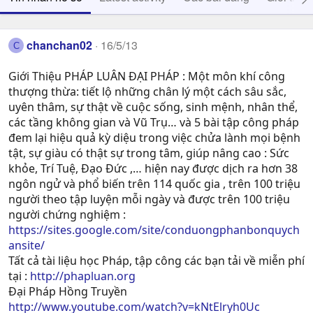
chanchan02
16/5/13
C
Giới Thiệu PHÁP LUÂN ĐẠI PHÁP : Một môn khí công
thượng thừa: tiết lộ những chân lý một cách sâu sắc,
uyên thâm, sự thật về cuộc sống, sinh mệnh, nhân thể,
các tầng không gian và Vũ Trụ… và 5 bài tập công pháp
đem lại hiệu quả kỳ diệu trong việc chửa lành mọi bệnh
tật, sự giàu có thật sự trong tâm, giúp nâng cao : Sức
khỏe, Trí Tuệ, Ðạo Ðức ,… hiện nay được dịch ra hơn 38
ngôn ngử và phổ biến trên 114 quốc gia , trên 100 triệu
người theo tập luyện mỗi ngày và được trên 100 triệu
người chứng nghiệm :
https://sites.google.com/site/conduongphanbonquych
ansite/
Tất cả tài liệu học Pháp, tập công các bạn tải về miễn phí
tại :
http://phapluan.org
Đại Pháp Hồng Truyền
http://www.youtube.com/watch?v=kNtElryh0Uc