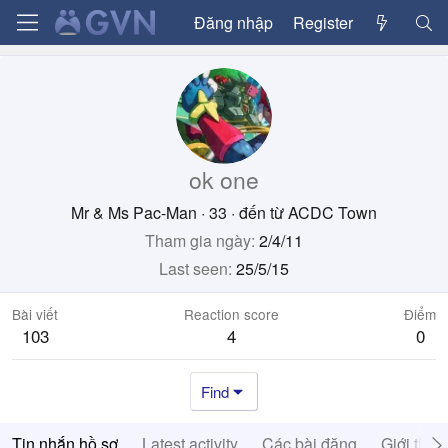
Đăng nhập
Register
ok one
Mr & Ms Pac-Man
·
33
·
đến từ
ACDC Town
Tham gia ngày
2/4/11
Last seen
25/5/15
Bài viết
Reaction score
Điểm
103
4
0
Find
Tin nhắn hồ sơ
Latest activity
Các bài đăng
Giới thiệ