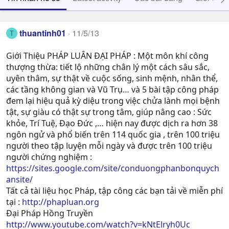
thuantinh01
11/5/13
T
Giới Thiệu PHÁP LUÂN ĐẠI PHÁP : Một môn khí công
thượng thừa: tiết lộ những chân lý một cách sâu sắc,
uyên thâm, sự thật về cuộc sống, sinh mệnh, nhân thể,
các tầng không gian và Vũ Trụ… và 5 bài tập công pháp
đem lại hiệu quả kỳ diệu trong việc chửa lành mọi bệnh
tật, sự giàu có thật sự trong tâm, giúp nâng cao : Sức
khỏe, Trí Tuệ, Ðạo Ðức ,… hiện nay được dịch ra hơn 38
ngôn ngử và phổ biến trên 114 quốc gia , trên 100 triệu
người theo tập luyện mỗi ngày và được trên 100 triệu
người chứng nghiệm :
https://sites.google.com/site/conduongphanbonquych
ansite/
Tất cả tài liệu học Pháp, tập công các bạn tải về miễn phí
tại :
http://phapluan.org
Đại Pháp Hồng Truyền
http://www.youtube.com/watch?v=kNtElryh0Uc