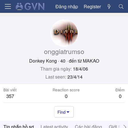
Đăng nhập
Register
onggiatrumso
Donkey Kong
·
40
·
đến từ
MAKAO
Tham gia ngày
18/4/06
Last seen
23/4/14
Bài viết
Reaction score
Điểm
357
0
0
Find
Tin nhắn hồ sơ
Latest activity
Các bài đăng
Giới thiệ