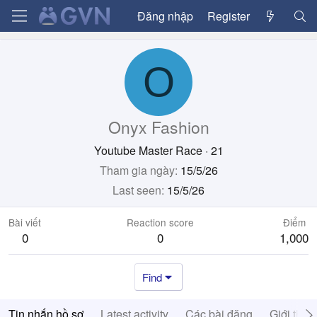
Đăng nhập
Register
O
Onyx Fashion
Youtube Master Race
·
21
Tham gia ngày
15/5/26
Last seen
15/5/26
Bài viết
Reaction score
Điểm
0
0
1,000
Find
Tin nhắn hồ sơ
Latest activity
Các bài đăng
Giới thiệ