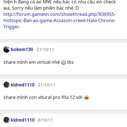
hiện h đang có áo MW, nếu bác có nhu cầu xin check
wa. Sorry nếu làm phiền bác nhé :D
http://forum.gamevn.com/showthread.php?836955-
Hottopic-Ban-ao-game-Assassin-creed-Halo-Chrono-
Trigger-
bokem130
21/10/11
share mình em virtual nhé
tks
kidred1110
21/10/11
share mình con vitural pro fifa 12 với
kidred1110
8/10/11