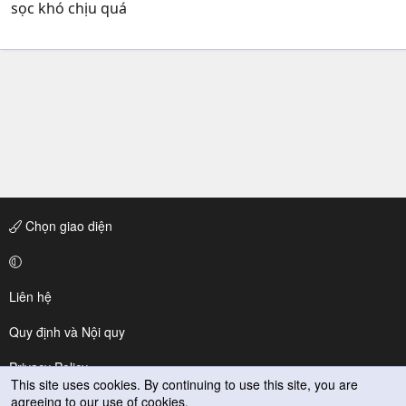
sọc khó chịu quá
Chọn giao diện
Liên hệ
Quy định và Nội quy
Privacy Policy
This site uses cookies. By continuing to use this site, you are
agreeing to our use of cookies.
Trợ giúp