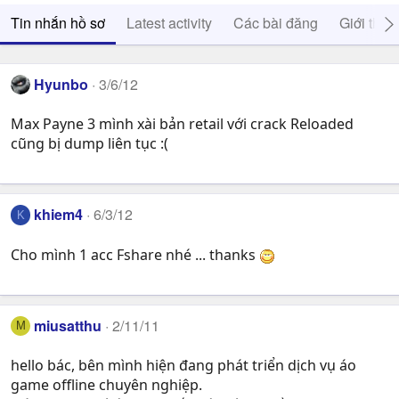
Tin nhắn hồ sơ
Latest activity
Các bài đăng
Giới thiệ
Hyunbo
3/6/12
Max Payne 3 mình xài bản retail với crack Reloaded
cũng bị dump liên tục :(
khiem4
6/3/12
K
Cho mình 1 acc Fshare nhé ... thanks
miusatthu
2/11/11
M
hello bác, bên mình hiện đang phát triển dịch vụ áo
game offline chuyên nghiệp.