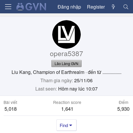
Đăng nhập
Register
opera5387
Lão Làng GVN
Liu Kang, Champion of Earthrealm
·
đến từ
................
Tham gia ngày
25/11/06
Last seen
Hôm nay lúc 10:07
Bài viết
Reaction score
Điểm
5,018
1,641
5,930
Find