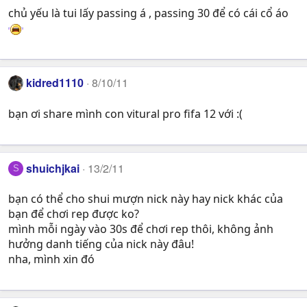
chủ yếu là tui lấy passing á , passing 30 để có cái cổ áo
kidred1110
8/10/11
bạn ơi share mình con vitural pro fifa 12 với :(
shuichjkai
13/2/11
S
bạn có thể cho shui mượn nick này hay nick khác của
bạn để chơi rep được ko?
mình mỗi ngày vào 30s để chơi rep thôi, không ảnh
hưởng danh tiếng của nick này đâu!
nha, mình xin đó