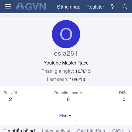
Đăng nhập
Register
O
osla261
Youtube Master Race
Tham gia ngày
16/4/13
Last seen
16/6/13
Bài viết
Reaction score
Điểm
2
0
0
Find
Tin nhắn hồ sơ
Latest activity
Các bài đăng
Giới thiệ