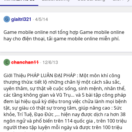
giaitri321
4/5/14
G
Game mobile online nơi tổng hợp Game mobile online
hay cho điện thoại, tải game mobile online miễn phí.
chanchan11
12/6/13
C
Giới Thiệu PHÁP LUÂN ĐẠI PHÁP : Một môn khí công
thượng thừa: tiết lộ những chân lý một cách sâu sắc,
uyên thâm, sự thật về cuộc sống, sinh mệnh, nhân thể,
các tầng không gian và Vũ Trụ… và 5 bài tập công pháp
đem lại hiệu quả kỳ diệu trong việc chửa lành mọi bệnh
tật, sự giàu có thật sự trong tâm, giúp nâng cao : Sức
khỏe, Trí Tuệ, Ðạo Ðức ,… hiện nay được dịch ra hơn 38
ngôn ngử và phổ biến trên 114 quốc gia , trên 100 triệu
người theo tập luyện mỗi ngày và được trên 100 triệu