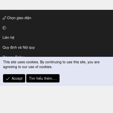
Chọn giao diện
Liên hệ
Quy định và Nội quy
Privacy Policy
This site uses cookies. By continuing to use this site, you are
agreeing to our use of cookies.
Trợ giúp
R
Accept
Tìm hiểu thêm.…
S
S