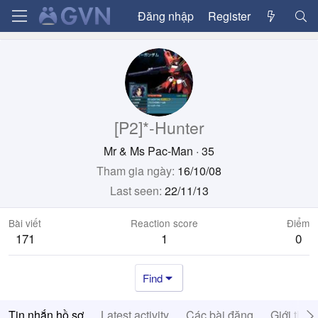
Đăng nhập
Register
[P2]*-Hunter
Mr & Ms Pac-Man
·
35
Tham gia ngày
16/10/08
Last seen
22/11/13
Bài viết
Reaction score
Điểm
171
1
0
Find
Tin nhắn hồ sơ
Latest activity
Các bài đăng
Giới thiệ