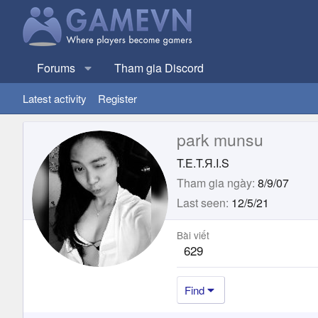
Forums
Tham gia Discord
Latest activity
Register
park munsu
T.E.T.Я.I.S
Tham gia ngày
8/9/07
Last seen
12/5/21
Bài viết
629
Find