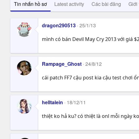
Tin nhắn hồ sơ
Latest activity
Các bài đăng
Giới 
dragon290513
25/1/13
mình có bán Devil May Cry 2013 với giá $
Rampage_Ghost
24/8/12
cái patch FF7 cậu post kia cậu test chơ
helltalein
18/12/11
thiệt ko hả ku? có thiệt là onl mỗi ngày k