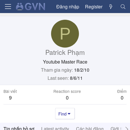
Đăng nhập
Register
P
Patrick Phạm
Youtube Master Race
Tham gia ngày
18/2/10
Last seen
8/6/11
Bài viết
Reaction score
Điểm
9
0
0
Find
Tin nhắn hồ sơ
Latest activity
Các bài đăng
Giới thiệ