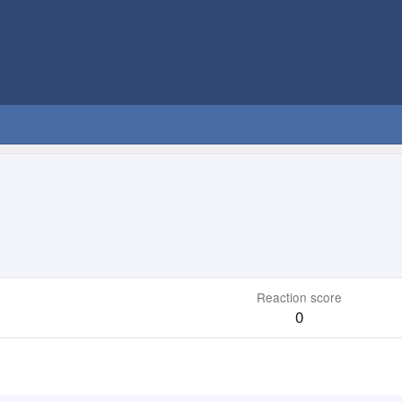
Reaction score
0