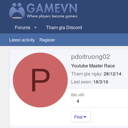
Forums
Tham gia Discord
Latest activity
Register
pdoitruong02
P
Youtube Master Race
Tham gia ngày
28/12/14
Last seen
18/3/16
Bài viết
4
Find