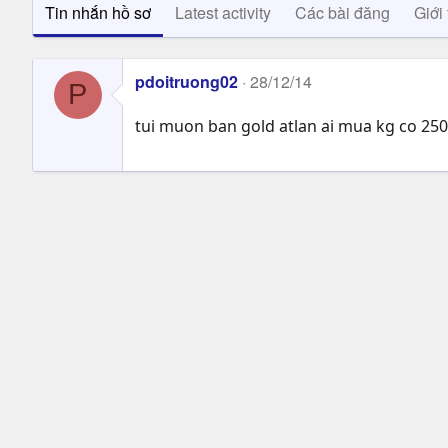
Tin nhắn hồ sơ
Latest activity
Các bài đăng
Giới 
pdoitruong02
28/12/14
P
tui muon ban gold atlan ai mua kg co 25