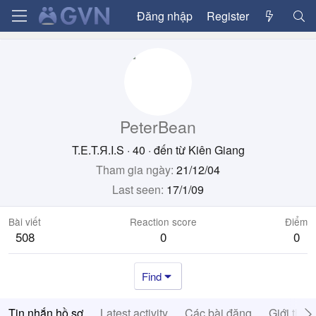
Đăng nhập
Register
PeterBean
T.E.T.Я.I.S
·
40
·
đến từ
Kiên Giang
Tham gia ngày
21/12/04
Last seen
17/1/09
Bài viết
Reaction score
Điểm
508
0
0
Find
Tin nhắn hồ sơ
Latest activity
Các bài đăng
Giới thiệ