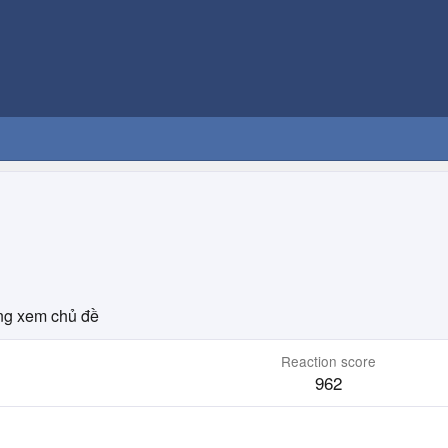
g xem chủ đề
Reaction score
962