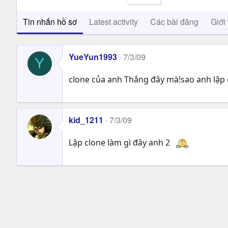
Tin nhắn hồ sơ
Latest activity
Các bài đăng
Giới 
YueYun1993
7/3/09
Y
clone của anh Thắng đây mà!sao anh lập 
kid_1211
7/3/09
Lập clone làm gì đây anh 2