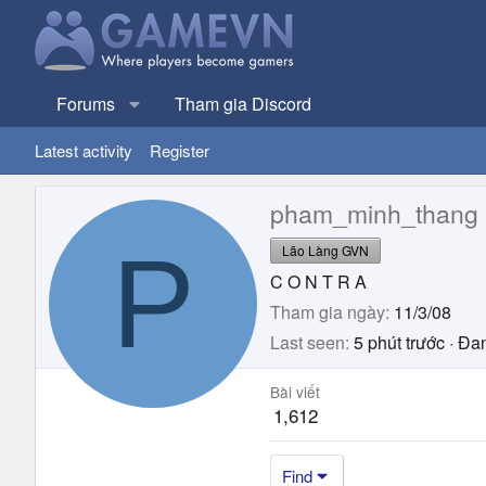
Forums
Tham gia Discord
Latest activity
Register
pham_minh_thang
P
Lão Làng GVN
C O N T R A
Tham gia ngày
11/3/08
Last seen
5 phút trước
·
Đan
Bài viết
1,612
Find