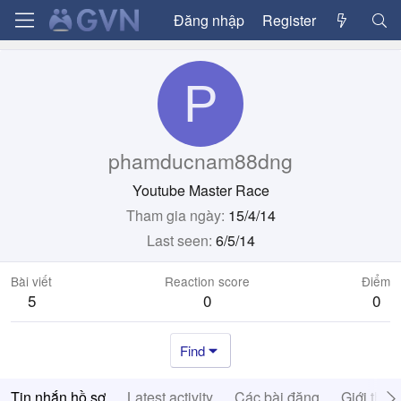
Đăng nhập
Register
P
phamducnam88dng
Youtube Master Race
Tham gia ngày
15/4/14
Last seen
6/5/14
Bài viết
Reaction score
Điểm
5
0
0
Find
Tin nhắn hồ sơ
Latest activity
Các bài đăng
Giới thiệ